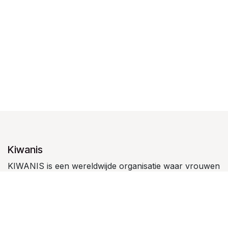
Kiwanis
KIWANIS is een wereldwijde organisatie waar vrouwen
en mannen in clubverband kinderen dienen en
leiderschap bij jongeren stimuleren.