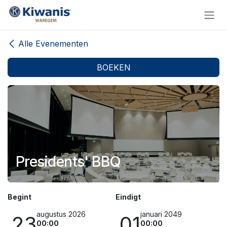
Overslaan naar inhoud
Alle Evenementen
BOEKEN
Presidents' BBQ
Begint
Eindigt
augustus 2026
januari 2049
23
01
00:00
00:00