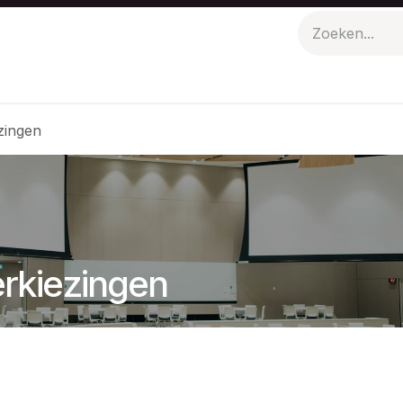
n
Evenementen
Polo Picknick
zingen
erkiezingen