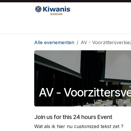
Overslaan naar inhoud
Startpagina
Kiwanis
Sociale projecte
Alle evenementen
AV - Voorzittersverkie
AV - Voorzittersv
Join us for this 24 hours Event
Wat als ik hier nu customized tekst zet ?