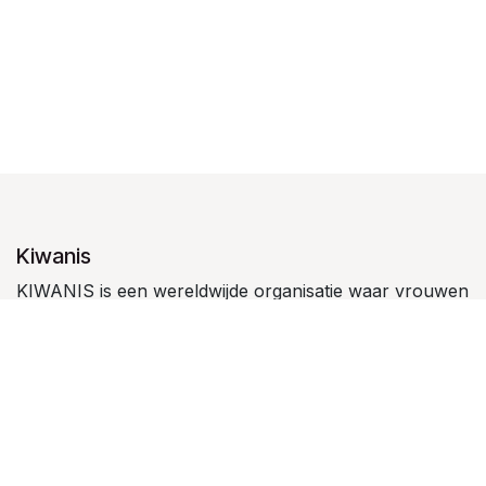
Kiwanis
KIWANIS is een wereldwijde organisatie waar vrouwen
en mannen in clubverband kinderen dienen en
leiderschap bij jongeren stimuleren.
Kiwanis Waregem
Kiwanis Waregem vzw
is een serviceclub en